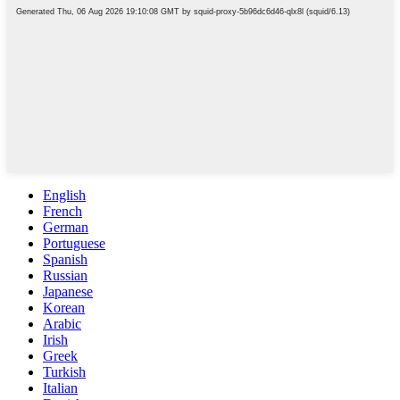
English
French
German
Portuguese
Spanish
Russian
Japanese
Korean
Arabic
Irish
Greek
Turkish
Italian