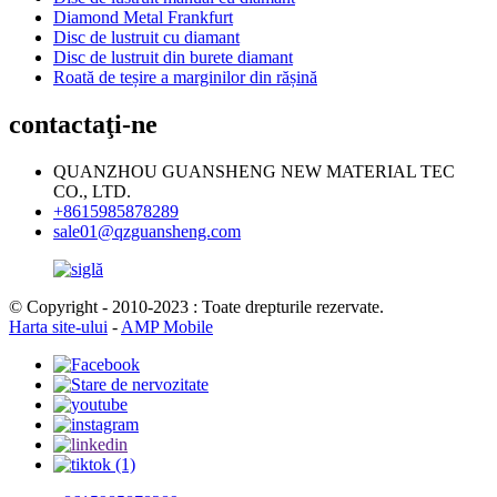
Diamond Metal Frankfurt
Disc de lustruit cu diamant
Disc de lustruit din burete diamant
Roată de teșire a marginilor din rășină
contactaţi-ne
QUANZHOU GUANSHENG NEW MATERIAL TEC
CO., LTD.
+8615985878289
sale01@qzguansheng.com
© Copyright - 2010-2023 : Toate drepturile rezervate.
Harta site-ului
-
AMP Mobile