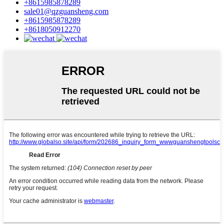
+8615985878289
sale01@qzguansheng.com
+8615985878289
+8618050912270